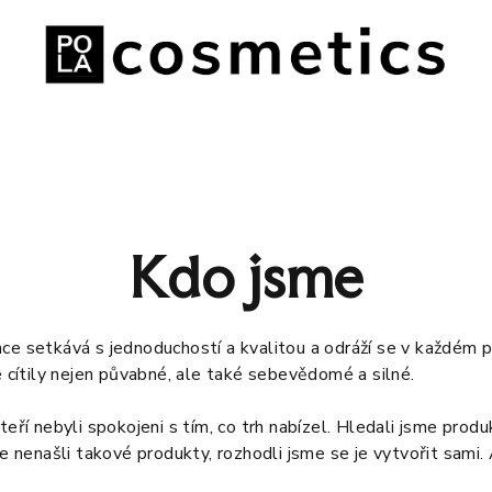
Kdo jsme
ce setkává s jednoduchostí a kvalitou a odráží se v každém p
e cítily nejen půvabné, ale také sebevědomé a silné.
eří nebyli spokojeni s tím, co trh nabízel. Hledali jsme produ
me nenašli takové produkty, rozhodli jsme se je vytvořit sami