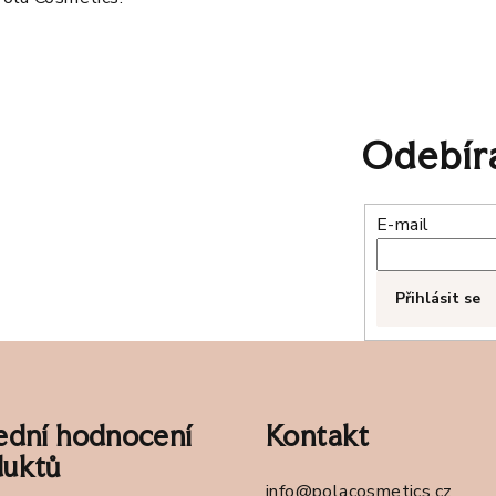
Odebíra
E-mail
Přihlásit se
ední hodnocení
Kontakt
duktů
info
@
polacosmetics.cz