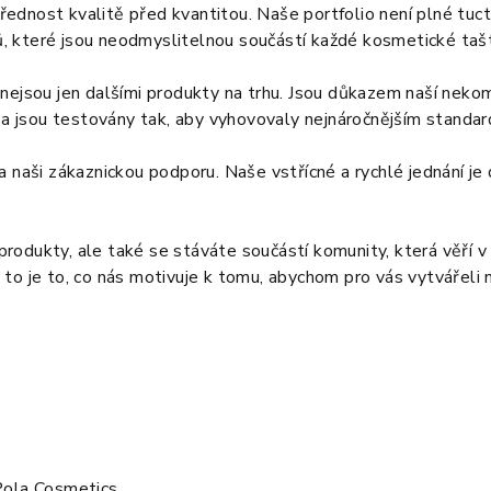
ednost kvalitě před kvantitou. Naše portfolio není plné tu
 které jsou neodmyslitelnou součástí každé kosmetické tašt
nejsou jen dalšími produkty na trhu. Jsou důkazem naší nekom
, a jsou testovány tak, aby vyhovovaly nejnáročnějším standar
a naši zákaznickou podporu. Naše vstřícné a rychlé jednání je
odukty, ale také se stáváte součástí komunity, která věří v 
to je to, co nás motivuje k tomu, abychom pro vás vytvářeli 
Pola Cosmetics
.