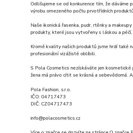
Odlišujeme se od konkurence tím, že dáváme př
výrobu omezeného počtu prvotřídních produktů,
Naše ikonická řasenka, pudr, rtěnky a makeupy 
produkty, které jsou vytvořeny s láskou a péčí
Kromě kvality našich produktů jsme hrdí také n
profesionální vizážisté oblíbili.
S Pola Cosmetics nezískáváte jen kosmetické pr
žena má právo cítit se krásná a sebevědomá. A 
Pola Fashion, s.r.o.
IČO: 04717473
DIČ: CZ04717473
info@polacosmetics.cz
Více o značce se dozvíte na stránce
O značce 