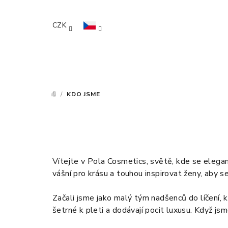
Přejít
na
CZK
obsah
/
KDO JSME
DOMŮ
Vítejte v Pola Cosmetics, světě, kde se elegan
vášní pro krásu a touhou inspirovat ženy, aby s
Začali jsme jako malý tým nadšenců do líčení, kt
šetrné k pleti a dodávají pocit luxusu. Když js