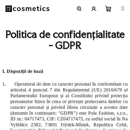
Treci
la
conținut
Coş
Căutare
Autentificare
Politica de confidențialitate
de
- GDPR
cumpără
I. Dispoziții de bază
1.
Operatorul de date cu caracter personal în conformitate cu
articolul 4 punctul 7 din Regulamentul (UE) 2016/679 al
Parlamentului European și al Consiliului privind protecția
persoanelor fizice în ceea ce privește prelucrarea datelor cu
caracter personal și privind libera circulație a acestor date
(denumit în continuare: "GDPR") este Pola Fashion, s.r.o.,
ID nr.: 04717473, CIF: CZ04717473, cu sediul social în Na
Vyhlídce 2582, 73801 Frýdek-Místek, Republica Cehă,