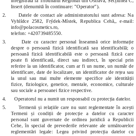
înregistrată la Tribunalul Regional din Ostrava, Secțiunea C,
Insert (denumită în continuare: "Operator").
2.
Datele de contact ale administratorului sunt adresa: Na
Vyhlídce 2582, Frýdek-Místek, Republica Cehă,, e-mail:
info@polacosmetics.ro,
telefon: +420739485550.
3.
Date cu caracter personal înseamnă orice informație
despre o persoană fizică identificată sau identificabilă; o
persoană fizică identificabilă este o persoană fizică care
poate fi identificată, direct sau indirect, în special prin
referire la un identificator, cum ar fi un nume, un număr de
identificare, date de localizare, un identificator de rețea sau
la unul sau mai multe elemente specifice ale identității
fizice, fiziologice, genetice, mentale, economice, culturale
sau sociale a persoanei fizice respective.
4.
Operatorul nu a numit un responsabil cu protecția datelor.
5.
Termenii și relațiile care nu sunt reglementate în acești
Termeni și condiții de protecție a datelor cu caracter
personal sunt guvernate de ordinea juridică a Republicii
Cehe, în special de prevederile relevante ale următoarelor
reglementări legale: Legea privind protecția datelor cu