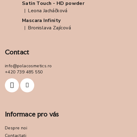
Satin Touch - HD powder
Leona Jacháčková
|
Ratingul produsului este 5 din 5 stele.
Mascara Infinity
Bronislava Zajícová
|
Ratingul produsului este 5 din 5 stele.
Contact
info
@
polacosmetics.ro
+420 739 485 550
Informace pro vás
Despre noi
Contactați