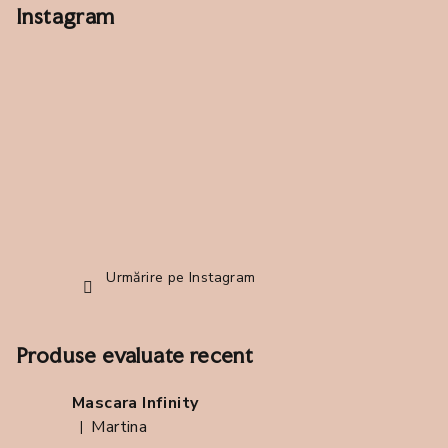
b
Instagram
s
o
l
Urmărire pe Instagram
Produse evaluate recent
Mascara Infinity
Martina
|
Ratingul produsului este 5 din 5 stele.