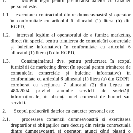
1.
Motivul legal pentru prelucrarea datelor cu caracter
personal este:
1.1.
executarea contractului dintre dumneavoastră și operator
în conformitate cu articolul 6 alineatul (1) litera (b) din
RGPD,
1.2.
interesul legitim al operatorului de a furniza marketing
direct (în special pentru trimiterea de comunicări comerciale
și buletine informative) în conformitate cu articolul 6
alineatul (1) litera (f) din RGPD,
1.3.
Consimțământul dvs. pentru prelucrarea în scopul
furnizării de marketing direct (în special pentru trimiterea de
comunicări comerciale și buletine informative) în
conformitate cu articolul 6 alineatul (1) litera (a) din GDPR,
coroborat cu secțiunea 7 alineatul (2) din Legea nr.
480/2004 privind anumite servicii ale societății
informaționale, în absența unei comenzi de bunuri sau
servicii.
2.
Scopul prelucrării datelor cu caracter personal este
2.1.
procesarea comenzii dumneavoastră și exercitarea
drepturilor și obligațiilor care decurg din relația contractuală
dintre dumneavoastră și operator; atunci când plasați o