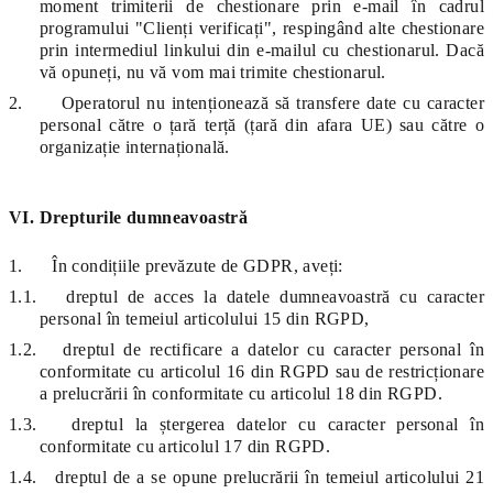
moment trimiterii de chestionare prin e-mail în cadrul
programului "Clienți verificați", respingând alte chestionare
prin intermediul linkului din e-mailul cu chestionarul. Dacă
vă opuneți, nu vă vom mai trimite chestionarul.
2.
Operatorul nu intenționează să transfere date cu caracter
personal către o țară terță (țară din afara UE) sau către o
organizație internațională.
VI. Drepturile dumneavoastră
1.
În condițiile prevăzute de GDPR, aveți:
1.1.
dreptul de acces la datele dumneavoastră cu caracter
personal în temeiul articolului 15 din RGPD,
1.2.
dreptul de rectificare a datelor cu caracter personal în
conformitate cu articolul 16 din RGPD sau de restricționare
a prelucrării în conformitate cu articolul 18 din RGPD.
1.3.
dreptul la ștergerea datelor cu caracter personal în
conformitate cu articolul 17 din RGPD.
1.4.
dreptul de a se opune prelucrării în temeiul articolului 21