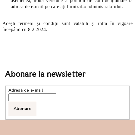
asemenea, noua versiune a politicii de confidențialitate la
adresa de e-mail pe care ați furnizat-o administratorului.
Acești termeni și condiții sunt valabili și intră în vigoare
începând cu 8.2.2024.
Abonare la newsletter
Adresă de e-mail
Abonare
S
u