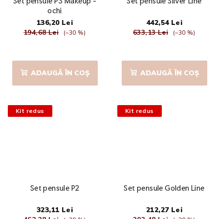
Set pensule P3 Makeup -
Set pensule Silver Line
ochi
136,20 Lei
442,54 Lei
194,68 Lei
633,13 Lei
(–30 %)
(–30 %)
Evaluarea
Evaluarea
medie
medie
a
a
ADAUGĂ ÎN COŞ
ADAUGĂ ÎN COŞ
produsului
produsului
este
este
5,0
5,0
din
din
Kit redus
Kit redus
5
5
stele.
stele.
Set pensule P2
Set pensule Golden Line
323,11 Lei
212,27 Lei