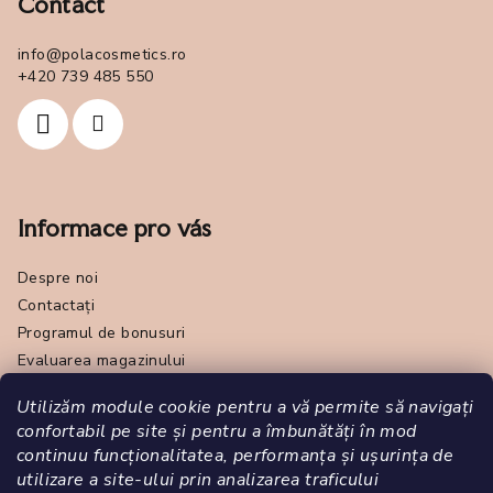
Contact
info
@
polacosmetics.ro
+420 739 485 550
Informace pro vás
Despre noi
Contactați
Programul de bonusuri
Evaluarea magazinului
Makeup tutoriály
Utilizăm module cookie pentru a vă permite să navigați
Termeni și condiții generale
confortabil pe site și pentru a îmbunătăți în mod
Online odstoupení od smlouvy
continuu funcționalitatea, performanța și ușurința de
Politica de confidențialitate - GDPR
utilizare a site-ului prin analizarea traficului