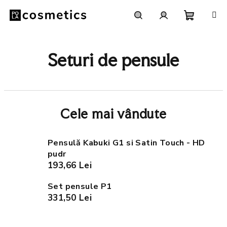
Treci
la
conținut
Coş
Căutare
Autentificare
Seturi de pensule
de
cumpără
Cele mai vândute
Pensulă Kabuki G1 si Satin Touch - HD
pudr
193,66 Lei
Set pensule P1
331,50 Lei