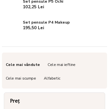
Set pensule P5 Ochi
102,25 Lei
Set pensule P4 Makeup
195,50 Lei
S
e
Cele mai vândute
Cele mai ieftine
l
e
Cele mai scumpe
Alfabetic
c
t
a
Preţ
r