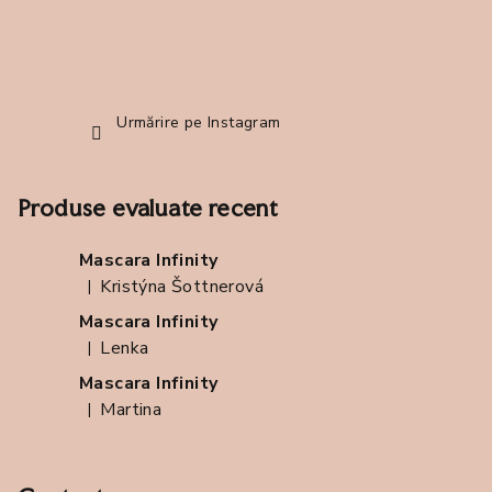
Urmărire pe Instagram
Produse evaluate recent
Mascara Infinity
Kristýna Šottnerová
|
Ratingul produsului este 5 din 5 stele.
Mascara Infinity
Lenka
|
Ratingul produsului este 5 din 5 stele.
Mascara Infinity
Martina
|
Ratingul produsului este 5 din 5 stele.