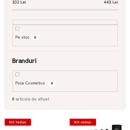
e
102
Lei
443
Lei
a
p
r
o
Pe stoc
8
d
u
s
Branduri
u
l
Pola Cosmetics
u
8
i
8
articole de afişat
L
Kit redus
Kit redus
i