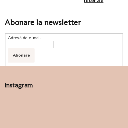
recenzie
ă
r
i
Abonare la newsletter
l
o
r
Adresă de e-mail
Abonare
S
u
b
Instagram
s
o
l