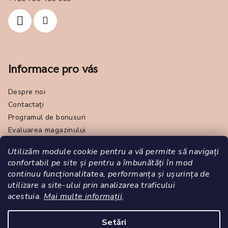
Informace pro vás
Despre noi
Contactați
Programul de bonusuri
Evaluarea magazinului
Makeup tutoriály
Utilizăm module cookie pentru a vă permite să navigați
Termeni și condiții generale
confortabil pe site și pentru a îmbunătăți în mod
Online odstoupení od smlouvy
continuu funcționalitatea, performanța și ușurința de
Politica de confidențialitate - GDPR
utilizare a site-ului prin analizarea traficului
Vă rugăm să ne scrieți
acestuia.
Mai multe informații
.
Značka Pola Cosmetics
Setări