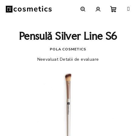
Treci
la
conținut
Coş
Căutare
Autentificare
Pensulă Silver Line S6
de
POLA COSMETICS
cumpără
Evaluarea
Neevaluat
Detalii de evaluare
medie
a
produsului
este
0,0
din
5
stele.