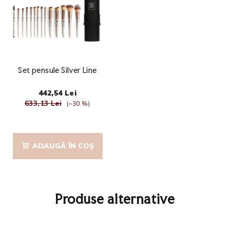
Set pensule Silver Line
442,54 Lei
633,13 Lei
(–30 %)
Evaluarea
medie
a
ADAUGĂ ÎN COŞ
produsului
este
5,0
din
5
Produse alternative
stele.