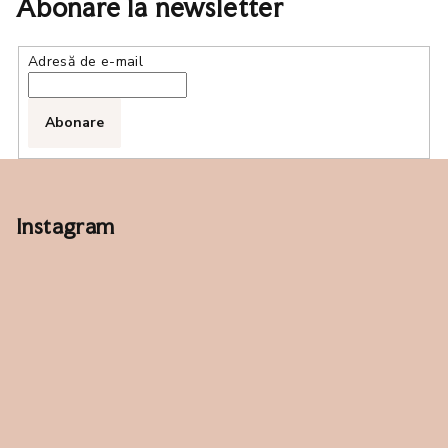
Abonare la newsletter
stele.
Adresă de e-mail
Abonare
S
u
b
Instagram
s
o
l