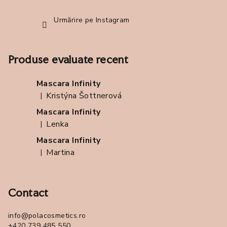
Urmărire pe Instagram
Produse evaluate recent
Mascara Infinity
Kristýna Šottnerová
|
Ratingul produsului este 5 din 5 stele.
Mascara Infinity
Lenka
|
Ratingul produsului este 5 din 5 stele.
Mascara Infinity
Martina
|
Ratingul produsului este 5 din 5 stele.
Contact
info
@
polacosmetics.ro
+420 739 485 550