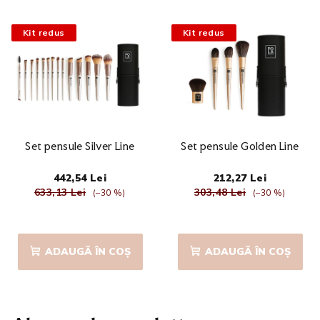
Kit redus
Kit redus
Set pensule Silver Line
Set pensule Golden Line
442,54 Lei
212,27 Lei
633,13 Lei
303,48 Lei
(–30 %)
(–30 %)
Evaluarea
medie
a
ADAUGĂ ÎN COŞ
ADAUGĂ ÎN COŞ
produsului
este
5,0
din
5