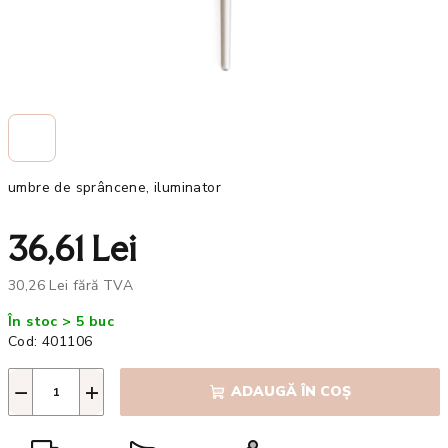
umbre de sprâncene, iluminator
36,61 Lei
30,26 Lei fără TVA
Evaluare
În stoc > 5 buc
preţ:
Cod:
401106
−
+
ADAUGĂ ÎN COŞ