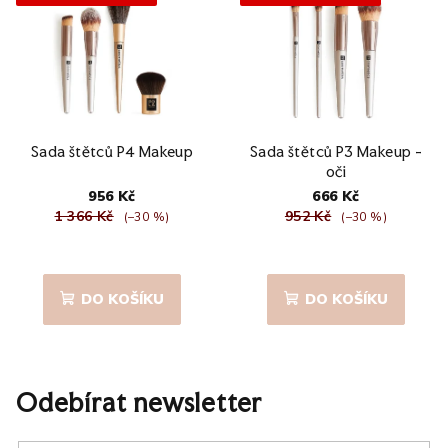
hvězdiček.
Sada štětců P4 Makeup
Sada štětců P3 Makeup -
oči
956 Kč
666 Kč
1 366 Kč
952 Kč
(–30 %)
(–30 %)
Průměrné
hodnocení
produktu
DO KOŠÍKU
DO KOŠÍKU
je
5,0
z
5
hvězdiček.
Odebírat newsletter