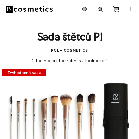
Přejít
na
obsah
Nákupn
Hledat
Přihlášení
Sada štětců P1
košík
POLA COSMETICS
Průměrné
2 hodnocení
Podrobnosti hodnocení
hodnocení
produktu
Zvýhodněná sada
je
5,0
z
5
hvězdiček.