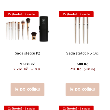
Zvýhodněná sada
Zvýhodněná sada
Sada štětců P2
Sada štětců P5 Oči
1 580 Kč
500 Kč
2 261 Kč
716 Kč
(–30 %)
(–30 %)
Průměrné
hodnocení
produktu
DO KOŠÍKU
DO KOŠÍKU
je
5,0
z
5
Zvýhodněná sada
Zvýhodněná sada