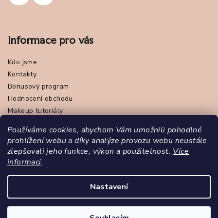
Informace pro vás
Kdo jsme
Kontakty
Bonusový program
Hodnocení obchodu
Makeup tutoriály
Obchodní podmínky
Používáme cookies, abychom Vám umožnili pohodlné
Online odstoupení od smlouvy
prohlížení webu a díky analýze provozu webu neustále
Podmínky ochrany osobních údajů - GDPR
zlepšovali jeho funkce, výkon a použitelnost.
Více
Napište nám
informací
.
Značka Pola Cosmetics
Nastavení
Copyright 2026
Pola Cosmetics
. Všechna práva vyhrazena.
Upravit nastavení cookies