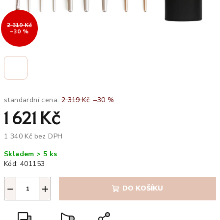
2 319 Kč
–30 %
standardní cena:
2 319 Kč
–30 %
1 621 Kč
1 340 Kč bez DPH
Měrná
Skladem > 5 ks
cena:
Kód:
401153
−
+
DO KOŠÍKU