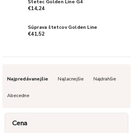
Štetec Golden Line G4
€14,24
Súprava štetcov Golden Line
€41,52
R
a
Najpredávanejšie
Najlacnejšie
Najdrahšie
d
e
Abecedne
n
i
e
Cena
p