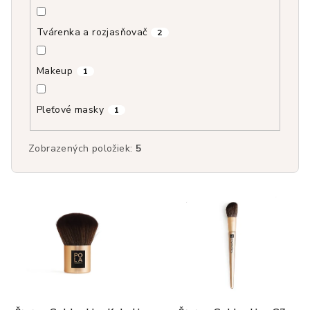
Tvárenka a rozjasňovač
2
Makeup
1
Pleťové masky
1
Zobrazených položiek:
5
V
ý
p
i
s
p
r