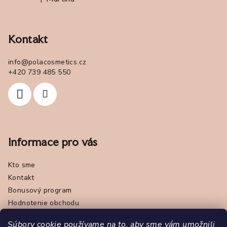
Hodnotenie produktu je 5 z 5 hviezdičiek.
Kontakt
info
@
polacosmetics.cz
+420 739 485 550
Informace pro vás
Kto sme
Kontakt
Bonusový program
Hodnotenie obchodu
Makeup tutoriály
Súbory cookie používame na to, aby sme vám umožnili