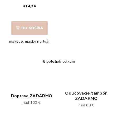
€14,24
DO KOŠÍKA
makeup, masky na tvár
5
položiek celkom
O
v
l
á
d
Odličovacie tampón
a
Doprava ZADARMO
ZADARMO
c
nad 100 €
nad 60 €
i
e