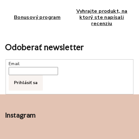
p
r
Vyhrajte produkt, na
v
Bonusový program
ktorý ste napísali
k
recenziu
y
v
ý
Odoberať newsletter
p
i
s
Email
u
Prihlásiť sa
Z
á
p
Instagram
ä
t