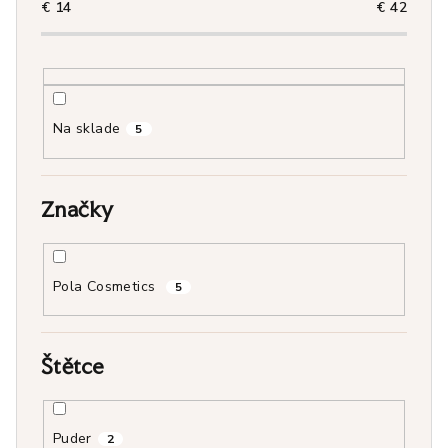
r
€
14
€
42
o
d
u
k
Na sklade
5
t
o
v
Značky
Pola Cosmetics
5
Štětce
Puder
2