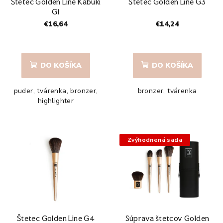
Štetec Golden Line Kabuki
Štetec Golden Line G3
o
G1
d
€16,64
€14,24
u
Priemerné
k
hodnotenie
produktu
DO KOŠÍKA
DO KOŠÍKA
t
je
o
5,0
puder, tvárenka, bronzer,
bronzer, tvárenka
z
v
highlighter
5
hviezdičiek.
Zvýhodnená sada
Štetec Golden Line G4
Súprava štetcov Golden