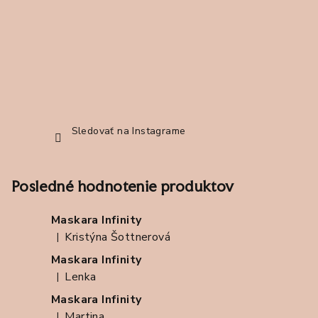
i
e
Sledovať na Instagrame
Posledné hodnotenie produktov
Maskara Infinity
Kristýna Šottnerová
|
Hodnotenie produktu je 5 z 5 hviezdičiek.
Maskara Infinity
Lenka
|
Hodnotenie produktu je 5 z 5 hviezdičiek.
Maskara Infinity
Martina
|