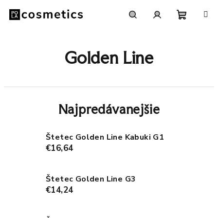
Prejsť
na
obsah
Nákupn
Hľadať
Prihlásenie
Golden Line
košík
Najpredávanejšie
Štetec Golden Line Kabuki G1
€16,64
Štetec Golden Line G3
€14,24