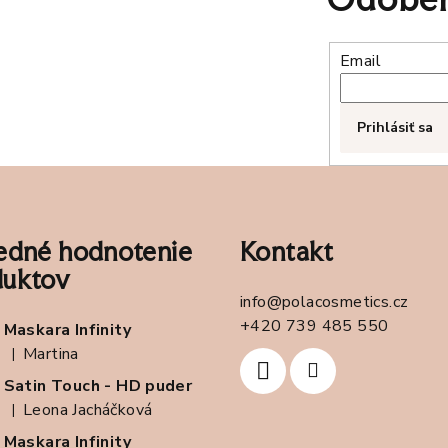
Email
Prihlásiť sa
edné hodnotenie
Kontakt
duktov
info
@
polacosmetics.cz
+420 739 485 550
Maskara Infinity
Martina
|
Hodnotenie produktu je 5 z 5 hviezdičiek.
Satin Touch - HD puder
Leona Jacháčková
|
Hodnotenie produktu je 5 z 5 hviezdičiek.
Maskara Infinity