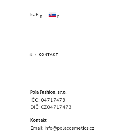
Prejsť
na
EUR
obsah
/
KONTAKT
DOMOV
Pola Fashion, s.r.o.
IČO: 04717473
DIČ: CZ04717473
Kontakt
Email:
info@polacosmetics.cz