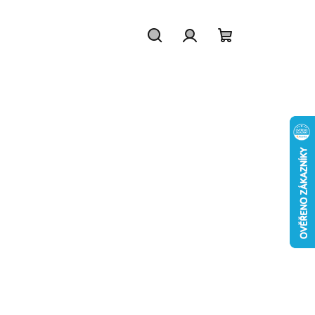
Hľadať
Prihlásenie
Nákupný
košík