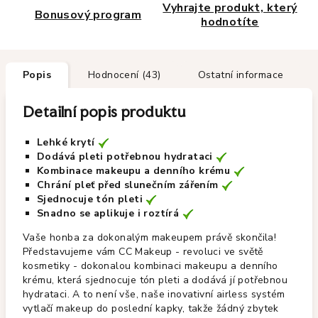
Vyhrajte produkt, který
Bonusový program
hodnotíte
Popis
Hodnocení (43)
Ostatní informace
Detailní popis produktu
Lehké krytí
Dodává pleti potřebnou hydrataci
Kombinace makeupu a denního krému
Chrání pleť před slunečním zářením
Sjednocuje tón pleti
Snadno se aplikuje i roztírá
Vaše honba za dokonalým makeupem právě skončila!
Představujeme vám CC Makeup - revoluci ve světě
kosmetiky - dokonalou kombinaci makeupu a denního
krému, která sjednocuje tón pleti a dodává jí potřebnou
hydrataci. A to není vše, naše inovativní airless systém
vytlačí makeup do poslední kapky, takže žádný zbytek