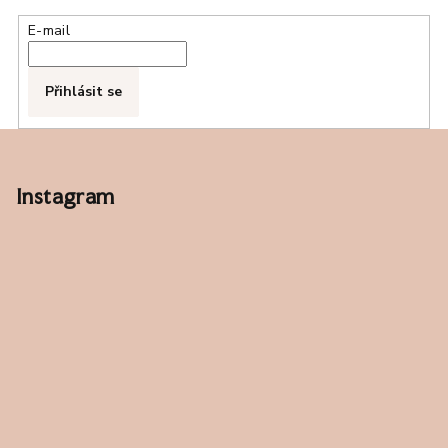
E-mail
Přihlásit se
Z
á
p
Instagram
a
t
í