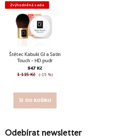
Zvýhodněná sada
Štětec Kabuki G1 a Satin
Touch - HD pudr
947 Kč
1 115 Kč
(–15 %)
Průměrné
hodnocení
produktu
DO KOŠÍKU
je
5,0
z
5
hvězdiček.
Odebírat newsletter