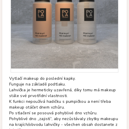
Vytlačí makeup do poslední kapky.
Funguje na základě podtlaku.
L
ahvička je hermeticky uzavřená, díky tomu má makeup
stále své prvotřídní vlastnosti.
K funkci nepoužívá hadičku s pumpičkou a není třeba
makeup otáčet dnem vzhůru.
Po stlačení se posouvá pohyblivé dno vzhůru.
P
ohyblivé dno „zajistí“, aby nezůstávaly zbytky makeupu
na krajích/obvodu lahvičky - všechen obsah dostanete z