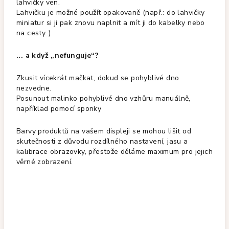
lahvičky ven.
Lahvičku je možné použít opakovaně (např.: do lahvičky
miniatur si ji pak znovu naplnit a mít ji do kabelky nebo
na cesty..)
... a když „nefunguje“?
Zkusit vícekrát mačkat, dokud se pohyblivé dno
nezvedne.
Posunout malinko pohyblivé dno vzhůru manuálně,
například pomocí sponky
Barvy produktů na vašem displeji se mohou lišit od
skutečnosti z důvodu rozdílného nastavení, jasu a
kalibrace obrazovky, přestože děláme maximum pro jejich
věrné zobrazení.