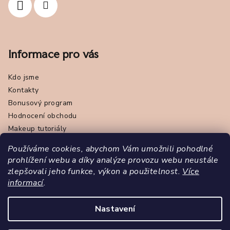
Informace pro vás
Kdo jsme
Kontakty
Bonusový program
Hodnocení obchodu
Makeup tutoriály
Obchodní podmínky
Používáme cookies, abychom Vám umožnili pohodlné
Online odstoupení od smlouvy
prohlížení webu a díky analýze provozu webu neustále
Podmínky ochrany osobních údajů - GDPR
zlepšovali jeho funkce, výkon a použitelnost.
Více
Napište nám
informací
.
Značka Pola Cosmetics
Nastavení
Copyright 2026
Pola Cosmetics
. Všechna práva vyhrazena.