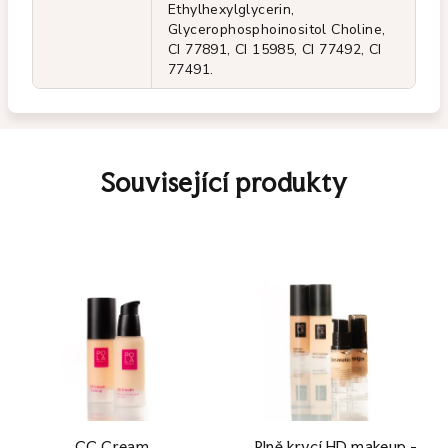
Ethylhexylglycerin,
Glycerophosphoinositol Choline,
CI 77891, CI 15985, CI 77492, CI
77491.
Související produkty
CC Cream
Plně krycí HD makeup -