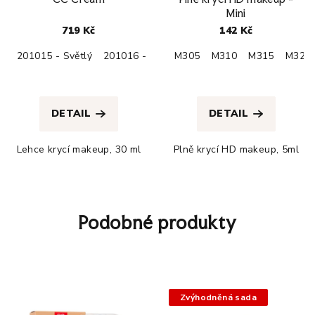
Mini
719 Kč
142 Kč
201015 - Světlý
201016 - Tmavý
M305
M310
M315
M320
Průměrné
Průměrné
hodnocení
hodnocení
produktu
produktu
DETAIL
DETAIL
je
je
4,8
4,5
Lehce krycí makeup, 30 ml
Plně krycí HD makeup, 5ml
z
z
5
5
hvězdiček.
hvězdiček.
Podobné produkty
Zvýhodněná sada