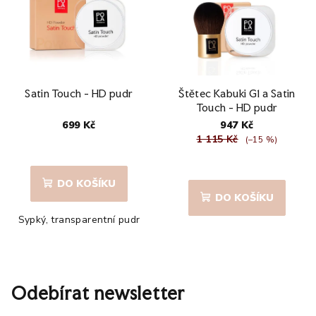
Satin Touch - HD pudr
Štětec Kabuki G1 a Satin
Touch - HD pudr
699 Kč
947 Kč
1 115 Kč
(–15 %)
Průměrné
hodnocení
Průměrné
produktu
hodnocení
DO KOŠÍKU
je
produktu
DO KOŠÍKU
4,5
je
Sypký, transparentní pudr
z
5,0
5
z
hvězdiček.
5
hvězdiček.
Odebírat newsletter