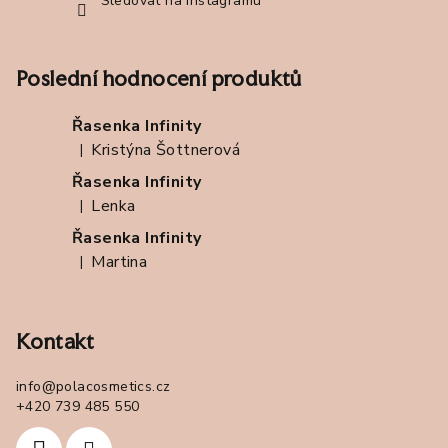
Sledovat na Instagramu
Poslední hodnocení produktů
Řasenka Infinity
Kristýna Šottnerová
|
Hodnocení produktu je 5 z 5 hvězdiček.
Řasenka Infinity
Lenka
|
Hodnocení produktu je 5 z 5 hvězdiček.
Řasenka Infinity
Martina
|
Hodnocení produktu je 5 z 5 hvězdiček.
Kontakt
info
@
polacosmetics.cz
+420 739 485 550