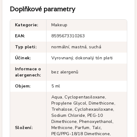
Doplňkové parametry
Kategorie
:
Makeup
EAN
:
8595673310263
Typ pleti
:
normální, mastná, suchá
Účinek
:
Vyrovnaný, dokonalý tón pleti
Informace o
bez alergenů
alergenech
:
Objem
:
5 ml
Aqua, Cyclopentasiloxane,
Propylene Glycol, Dimethicone,
Trehalose, Cyclohexasiloxane,
Sodium Chloride, PEG-10
Dimethicone, Phenoxyethanol,
Složení
:
Methicone, Parfum, Talc,
PEG/PPG-18/18 Dimethicone,