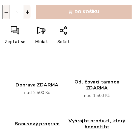
−
+
DO KOŠÍKU
Zeptat se
Hlídat
Sdílet
Odličovací tampon
Doprava ZDARMA
ZDARMA
nad 2.500 Kč
nad 1.500 Kč
Vyhrajte produkt, který
Bonusový program
hodnotíte