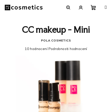
Přejít
na
obsah
Nákupn
Hledat
Přihlášení
CC makeup - Mini
košík
POLA COSMETICS
Průměrné
10 hodnocení
Podrobnosti hodnocení
hodnocení
produktu
je
4,9
z
5
hvězdiček.