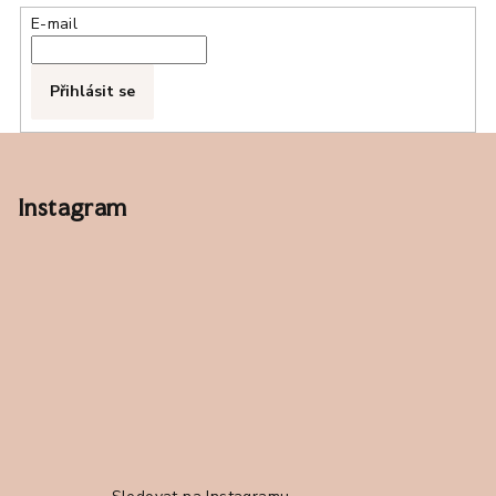
E-mail
Přihlásit se
Z
á
p
Instagram
a
t
í