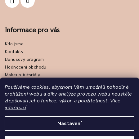
Informace pro vás
Kdo jsme
Kontakty
Bonusový program
Hodnocení obchodu
Makeup tutoriály
Obchodní podmínky
Používáme cookies, abychom Vám umožnili pohodlné
Online odstoupení od smlouvy
prohlížení webu a díky analýze provozu webu neustále
Podmínky ochrany osobních údajů - GDPR
zlepšovali jeho funkce, výkon a použitelnost.
Více
Napište nám
informací
.
Značka Pola Cosmetics
Nastavení
Copyright 2026
Pola Cosmetics
. Všechna práva vyhrazena.
Upravit nastavení cookies