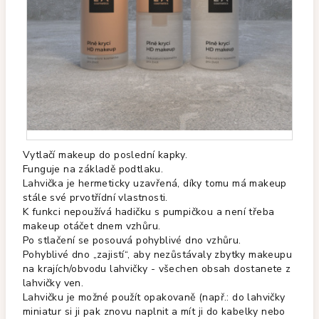
Vytlačí makeup do poslední kapky.
Funguje na základě podtlaku.
L
ahvička je hermeticky uzavřená, díky tomu má makeup
stále své prvotřídní vlastnosti.
K funkci nepoužívá hadičku s pumpičkou a není třeba
makeup otáčet dnem vzhůru.
Po stlačení se posouvá pohyblivé dno vzhůru.
P
ohyblivé dno „zajistí“, aby nezůstávaly zbytky makeupu
na krajích/obvodu lahvičky - všechen obsah dostanete z
lahvičky ven.
Lahvičku je možné použít opakovaně (např.: do lahvičky
miniatur si ji pak znovu naplnit a mít ji do kabelky nebo